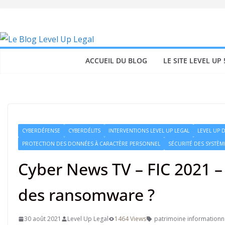
Skip
to
content
ACCUEIL DU BLOG
LE SITE LEVEL UP 
CYBERDÉFENSE
CYBERDÉLITS
INTERVENTIONS LEVEL UP LEGAL
LEVEL UP 
PROTECTION DES DONNÉES À CARACTÈRE PERSONNEL
SÉCURITÉ DES SYSTÈM
Cyber News TV – FIC 2021 – 
des ransomware ?
30 août 2021
Level Up Legal
1464 Views
patrimoine informationn