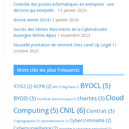
Contrôle des postes informatiques en entreprise : une
décision qui interpelle…
15 janvier 2024
Bonne année 2024 !
2 janvier 2024
Succès des 5èmes Rencontres de la Cybersécurité
Auvergne-Rhône-Alpes
1 novembre 2023
Nouvelle prestation de serment chez Level Up Legal
11
octobre 2023
Mots clés les plus fréquents
BYOCL
(5)
97/02
(2)
ACPR
(2)
API
(1)
Big Data
(1)
Cloud
BYOD
(3)
chartes
(3)
Certificat électronique
(1)
CNIL
(6)
Computing
(5)
Contrat
(3)
Cybercriminalité
(2)
Cryptographie
(1)
cyberassurance
(1)
Cybersurveillance
(2)
données à caractère personnel
(1)