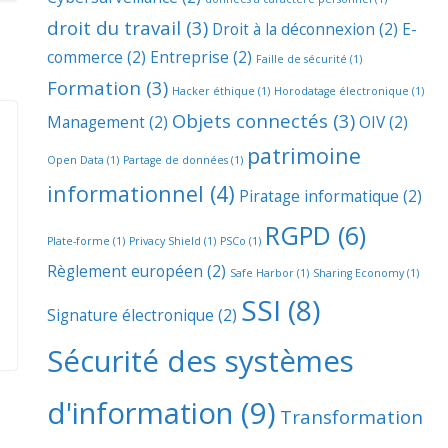
droit du travail
(3)
Droit à la déconnexion
(2)
E-
commerce
(2)
Entreprise
(2)
Faille de sécurité
(1)
Formation
(3)
Hacker éthique
(1)
Horodatage électronique
(1)
Objets connectés
(3)
Management
(2)
OIV
(2)
patrimoine
Open Data
(1)
Partage de données
(1)
informationnel
(4)
Piratage informatique
(2)
RGPD
(6)
Plate-forme
(1)
Privacy Shield
(1)
PSCo
(1)
Règlement européen
(2)
Safe Harbor
(1)
Sharing Economy
(1)
SSI
(8)
Signature électronique
(2)
Sécurité des systèmes
d'information
(9)
Transformation