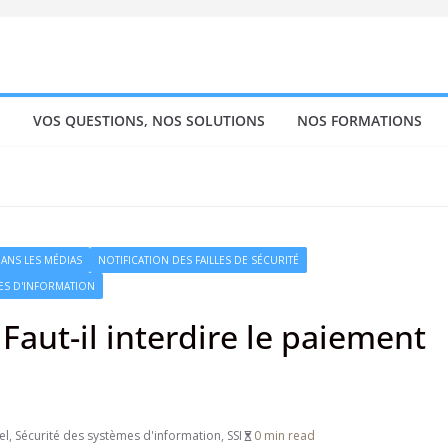
!
VOS QUESTIONS, NOS SOLUTIONS
NOS FORMATIONS
DANS LES MÉDIAS
NOTIFICATION DES FAILLES DE SÉCURITÉ
ES D'INFORMATION
Faut-il interdire le paiement
el
,
Sécurité des systèmes d'information
,
SSI
0 min read