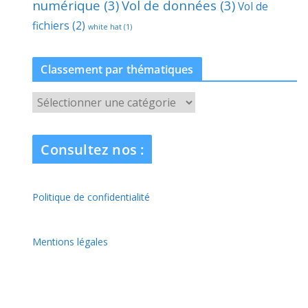
numérique
(3)
Vol de données
(3)
Vol de
fichiers
(2)
white hat
(1)
Classement par thématiques
C
l
a
Consultez nos :
s
s
e
Politique de confidentialité
m
e
n
Mentions légales
t
p
a
r