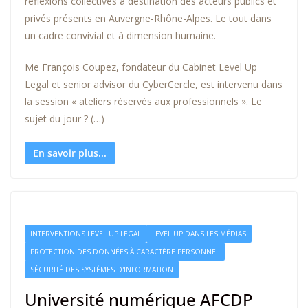
réflexions collectives à destination des acteurs publics et
privés présents en Auvergne-Rhône-Alpes. Le tout dans
un cadre convivial et à dimension humaine.
Me François Coupez, fondateur du Cabinet Level Up
Legal et senior advisor du CyberCercle, est intervenu dans
la session « ateliers réservés aux professionnels ». Le
sujet du jour ? (…)
En savoir plus...
INTERVENTIONS LEVEL UP LEGAL
LEVEL UP DANS LES MÉDIAS
PROTECTION DES DONNÉES À CARACTÈRE PERSONNEL
SÉCURITÉ DES SYSTÈMES D'INFORMATION
Université numérique AFCDP