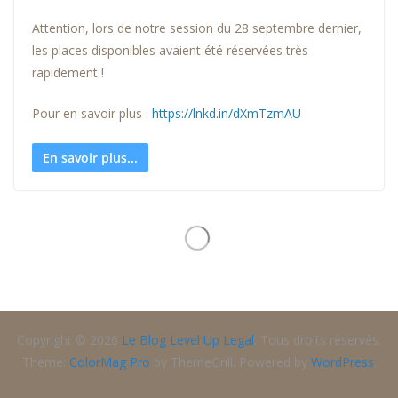
Attention, lors de notre session du 28 septembre dernier,
les places disponibles avaient été réservées très
rapidement !
Pour en savoir plus :
https://lnkd.in/dXmTzmAU
En savoir plus...
Copyright © 2026
Le Blog Level Up Legal
. Tous droits réservés.
Theme:
ColorMag Pro
by ThemeGrill. Powered by
WordPress
.