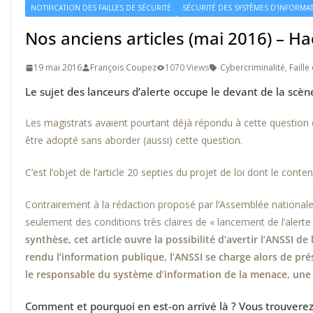
NOTIFICATION DES FAILLES DE SÉCURITÉ
SÉCURITÉ DES SYSTÈMES D'INFORMA
Nos anciens articles (mai 2016) – H
19 mai 2016
François Coupez
1070 Views
Cybercriminalité
,
Faille
Le sujet des lanceurs d’alerte occupe le devant de la scè
Les magistrats avaient pourtant déjà répondu à cette question en
être adopté sans aborder (aussi) cette question.
C’est l’objet de l’article 20 septies du projet de loi dont le co
Contrairement à la rédaction proposé par l’Assemblée nationale 
seulement des conditions très claires de « lancement de l’alerte
synthèse, cet article ouvre la possibilité d’avertir l’ANSSI d
rendu l’information publique, l’ANSSI se charge alors de prés
le responsable du système d’information de la menace, une f
Comment et pourquoi en est-on arrivé là ? Vous trouverez