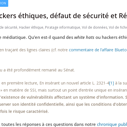
TION
ackers éthiques, défaut de sécurité et
 de sécurité
,
Hacker éthique
,
Piratage informatique
,
Vol de données
,
Vol de fichi
ne médiatique. Qu’en est-il quand des
white hats
ou hackers éthiq
 traçant des lignes claires (cf. notre
commentaire de l’affaire Blueto
ntenu a été profondément remanié au Sénat.
en première lecture, En insérant un nouvel article L. 2321-4
[1]
à la su
 » en matière de SSI, mais surtout un point d’entrée unique en insérant
e l’existence de vulnérabilités affectant un système d’information. S
erver son identité confidentielle, ainsi que les conditions d’obten
ois le risque caractérisé.
 toutes les réponses à ces questions dans notre
chronique publi