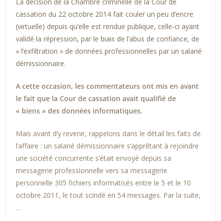
La décision de la Chambre criminelle de la Cour de
cassation du 22 octobre 2014
fait couler un peu d’encre
(virtuelle) depuis qu’elle est rendue publique, celle-ci ayant
validé la répression, par le biais de l’abus de confiance, de
« l’exfiltration » de données professionnelles par un salarié
démissionnaire.
A cette occasion, les commentateurs ont mis en avant
le fait que la Cour de cassation avait qualifié de
« biens » des données informatiques.
Mais avant d’y revenir, rappelons dans le détail les faits de
l’affaire : un salarié démissionnaire s’apprêtant à rejoindre
une société concurrente s’était envoyé depuis sa
messagerie professionnelle vers sa messagerie
personnelle 305 fichiers informatisés entre le 5 et le 10
octobre 2011, le tout scindé en 54 messages. Par la suite,
…