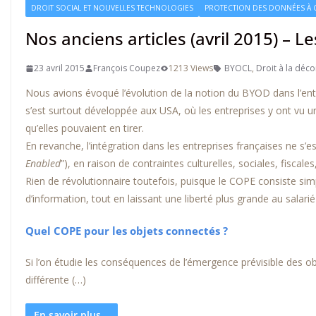
DROIT SOCIAL ET NOUVELLES TECHNOLOGIES
PROTECTION DES DONNÉES À 
Nos anciens articles (avril 2015) – L
23 avril 2015
François Coupez
1213 Views
BYOCL
,
Droit à la déc
Nous avions évoqué l’évolution de la notion du BYOD dans l’entre
s’est surtout développée aux USA, où les entreprises y ont vu u
qu’elles pouvaient en tirer.
En revanche, l’intégration dans les entreprises françaises ne 
Enabled
”), en raison de contraintes culturelles, sociales, fiscales,
Rien de révolutionnaire toutefois, puisque le COPE consiste sim
d’information, tout en laissant une liberté plus grande au salarié 
Quel COPE pour les objets connectés ?
Si l’on étudie les conséquences de l’émergence prévisible des obj
différente (…)
En savoir plus...