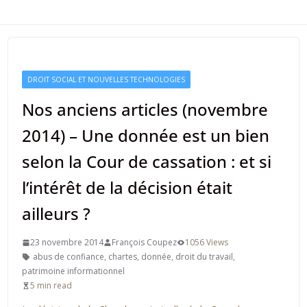
DROIT SOCIAL ET NOUVELLES TECHNOLOGIES
Nos anciens articles (novembre
2014) – Une donnée est un bien
selon la Cour de cassation : et si
l’intérêt de la décision était
ailleurs ?
23 novembre 2014
François Coupez
1056 Views
abus de confiance
,
chartes
,
donnée
,
droit du travail
,
patrimoine informationnel
5 min read