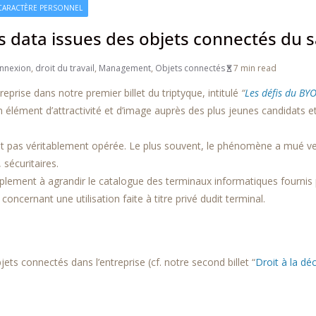
CARACTÈRE PERSONNEL
es data issues des objets connectés du sa
onnexion
,
droit du travail
,
Management
,
Objets connectés
7 min read
prise dans notre premier billet du triptyque, intitulé
“
Les défis du BYO
n élément d’attractivité et d’image auprès des plus jeunes candidats 
s’est pas véritablement opérée. Le plus souvent, le phénomène a mué 
 sécuritaires.
plement à agrandir le catalogue des terminaux informatiques fournis 
concernant une utilisation faite à titre privé dudit terminal.
ets connectés dans l’entreprise (cf. notre second billet “
Droit à la d