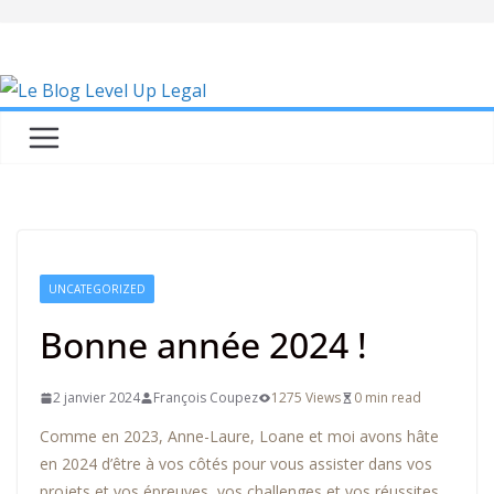
Skip
to
content
UNCATEGORIZED
Bonne année 2024 !
2 janvier 2024
François Coupez
1275 Views
0 min read
Comme en 2023, Anne-Laure, Loane et moi avons hâte
en 2024 d’être à vos côtés pour vous assister dans vos
projets et vos épreuves, vos challenges et vos réussites.