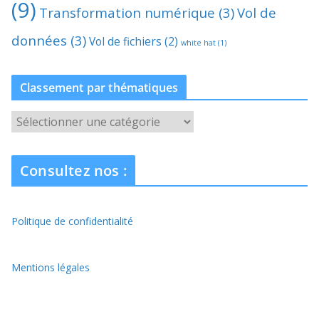
(9)
Transformation numérique
(3)
Vol de
données
(3)
Vol de fichiers
(2)
white hat
(1)
Classement par thématiques
C
l
a
Consultez nos :
s
s
e
Politique de confidentialité
m
e
n
Mentions légales
t
p
a