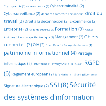
Cybercriminalité
(2)
Cryptographie
(1)
cyberassurance
(1)
droit du
Cybersurveillance
(2)
données à caractère personnel
(1)
travail
(3)
Droit à la déconnexion
(2)
E-commerce
(2)
Formation
(3)
Entreprise
(2)
Faille de sécurité
(1)
Hacker
Objets
Management
(2)
éthique
(1)
Horodatage électronique
(1)
connectés
(3)
OIV
(2)
Open Data
(1)
Partage de données
(1)
patrimoine informationnel
(4)
Piratage
RGPD
informatique
(2)
Plate-forme
(1)
Privacy Shield
(1)
PSCo
(1)
(6)
Règlement européen
(2)
Safe Harbor
(1)
Sharing Economy
(1)
Sécurité
SSI
(8)
Signature électronique
(2)
des systèmes d'information