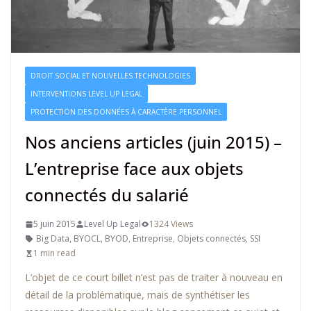
DROIT SOCIAL ET NOUVELLES TECHNOLOGIES
INTERVENTIONS LEVEL UP LEGAL
PROTECTION DES DONNÉES À CARACTÈRE PERSONNEL
Nos anciens articles (juin 2015) –
L’entreprise face aux objets
connectés du salarié
5 juin 2015
Level Up Legal
1324 Views
Big Data
,
BYOCL
,
BYOD
,
Entreprise
,
Objets connectés
,
SSI
1 min read
L’objet de ce court billet n’est pas de traiter à nouveau en
détail de la problématique, mais de synthétiser les