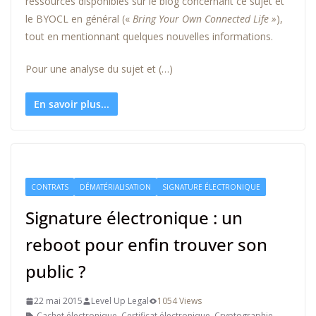
ressources disponibles sur le blog concernant ce sujet et
le BYOCL en général («
Bring Your Own Connected Life »
),
tout en mentionnant quelques nouvelles informations.
Pour une analyse du sujet et (…)
En savoir plus...
CONTRATS
DÉMATÉRIALISATION
SIGNATURE ÉLECTRONIQUE
Signature électronique : un
reboot pour enfin trouver son
public ?
22 mai 2015
Level Up Legal
1054 Views
Cachet électronique
,
Certificat électronique
,
Cryptographie
,