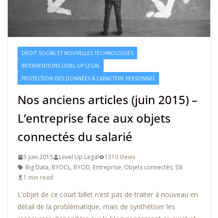
DROIT SOCIAL ET NOUVELLES TECHNOLOGIES
INTERVENTIONS LEVEL UP LEGAL
PROTECTION DES DONNÉES À CARACTÈRE PERSONNEL
Nos anciens articles (juin 2015) –
L’entreprise face aux objets
connectés du salarié
5 juin 2015
Level Up Legal
1319 Views
Big Data
,
BYOCL
,
BYOD
,
Entreprise
,
Objets connectés
,
SSI
1 min read
L’objet de ce court billet n’est pas de traiter à nouveau en
détail de la problématique, mais de synthétiser les