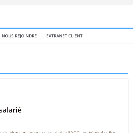
NOUS REJOINDRE
EXTRANET CLIENT
salarié
 sur le blog concernant ce sujet et le BYOCL en général («
Bring