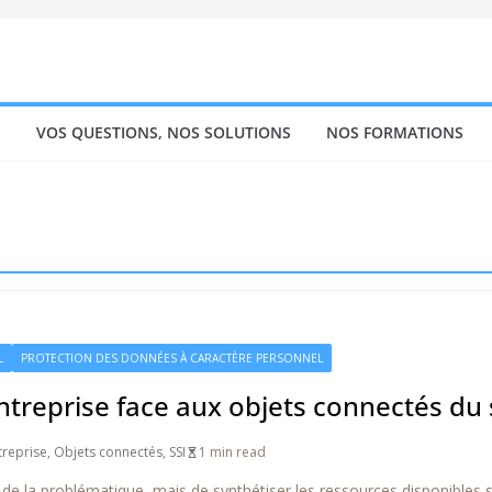
!
VOS QUESTIONS, NOS SOLUTIONS
NOS FORMATIONS
L
PROTECTION DES DONNÉES À CARACTÈRE PERSONNEL
entreprise face aux objets connectés du 
treprise
,
Objets connectés
,
SSI
1 min read
ail de la problématique, mais de synthétiser les ressources disponibles