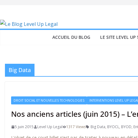
Skip
to
content
ACCUEIL DU BLOG
LE SITE LEVEL UP 
Big Data
DROIT SOCIAL ET NOUVELLES TECHNOLOGIES
INTERVENTIONS LEVEL UP LEGA
Nos anciens articles (juin 2015) – L’
5 juin 2015
Level Up Legal
1317 Views
Big Data
,
BYOCL
,
BYOD
,
En
L’objet de ce court billet n’est pas de traiter à nouveau en dét