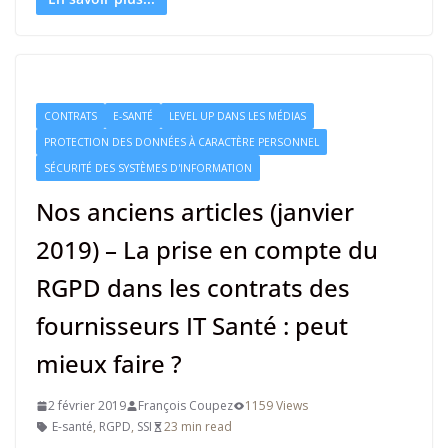
CONTRATS
E-SANTÉ
LEVEL UP DANS LES MÉDIAS
PROTECTION DES DONNÉES À CARACTÈRE PERSONNEL
SÉCURITÉ DES SYSTÈMES D'INFORMATION
Nos anciens articles (janvier
2019) – La prise en compte du
RGPD dans les contrats des
fournisseurs IT Santé : peut
mieux faire ?
2 février 2019
François Coupez
1159 Views
E-santé
,
RGPD
,
SSI
23 min read