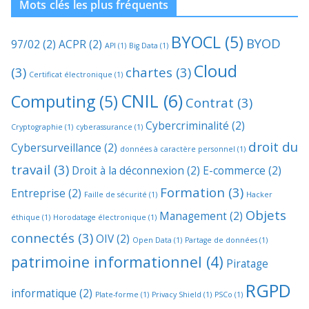
Mots clés les plus fréquents
BYOCL
(5)
BYOD
97/02
(2)
ACPR
(2)
API
(1)
Big Data
(1)
Cloud
(3)
chartes
(3)
Certificat électronique
(1)
CNIL
(6)
Computing
(5)
Contrat
(3)
Cybercriminalité
(2)
Cryptographie
(1)
cyberassurance
(1)
droit du
Cybersurveillance
(2)
données à caractère personnel
(1)
travail
(3)
Droit à la déconnexion
(2)
E-commerce
(2)
Formation
(3)
Entreprise
(2)
Faille de sécurité
(1)
Hacker
Objets
Management
(2)
éthique
(1)
Horodatage électronique
(1)
connectés
(3)
OIV
(2)
Open Data
(1)
Partage de données
(1)
patrimoine informationnel
(4)
Piratage
RGPD
informatique
(2)
Plate-forme
(1)
Privacy Shield
(1)
PSCo
(1)