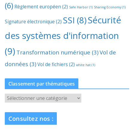
(6)
Règlement européen
(2)
Safe Harbor
(1)
Sharing Economy
(1)
Sécurité
SSI
(8)
Signature électronique
(2)
des systèmes d'information
(9)
Transformation numérique
(3)
Vol de
données
(3)
Vol de fichiers
(2)
white hat
(1)
Classement par thématiques
C
l
a
Consultez nos :
s
s