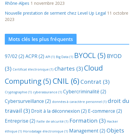
Rhône-Alpes
1 novembre 2023
Nouvelle prestation de serment chez Level Up Legal
11 octobre
2023
Mots clés les plus fréquents
BYOCL
(5)
BYOD
97/02
(2)
ACPR
(2)
API
(1)
Big Data
(1)
Cloud
(3)
chartes
(3)
Certificat électronique
(1)
CNIL
(6)
Computing
(5)
Contrat
(3)
Cybercriminalité
(2)
Cryptographie
(1)
cyberassurance
(1)
droit du
Cybersurveillance
(2)
données à caractère personnel
(1)
travail
(3)
Droit à la déconnexion
(2)
E-commerce
(2)
Formation
(3)
Entreprise
(2)
Faille de sécurité
(1)
Hacker
Objets
Management
(2)
éthique
(1)
Horodatage électronique
(1)