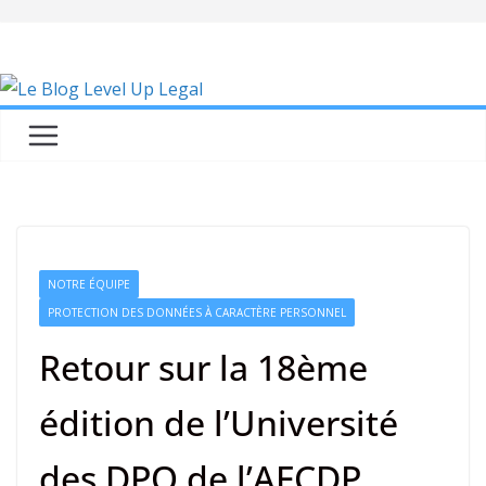
Skip
to
content
NOTRE ÉQUIPE
PROTECTION DES DONNÉES À CARACTÈRE PERSONNEL
Retour sur la 18ème
édition de l’Université
des DPO de l’AFCDP