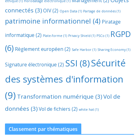
Management
(2)
éthique
(1)
Horodatage électronique
(1)
connectés
(3)
OIV
(2)
Open Data
(1)
Partage de données
(1)
patrimoine informationnel
(4)
Piratage
RGPD
informatique
(2)
Plate-forme
(1)
Privacy Shield
(1)
PSCo
(1)
(6)
Règlement européen
(2)
Safe Harbor
(1)
Sharing Economy
(1)
Sécurité
SSI
(8)
Signature électronique
(2)
des systèmes d'information
(9)
Transformation numérique
(3)
Vol de
données
(3)
Vol de fichiers
(2)
white hat
(1)
Classement par thématiques