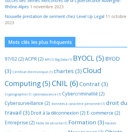
Succès des 5èmes Rencontres de la Cybersécurité Auvergne-
Rhône-Alpes
1 novembre 2023
Nouvelle prestation de serment chez Level Up Legal
11 octobre
2023
Mots clés les plus fréquents
BYOCL
(5)
BYOD
97/02
(2)
ACPR
(2)
API
(1)
Big Data
(1)
Cloud
(3)
chartes
(3)
Certificat électronique
(1)
CNIL
(6)
Computing
(5)
Contrat
(3)
Cybercriminalité
(2)
Cryptographie
(1)
cyberassurance
(1)
droit du
Cybersurveillance
(2)
données à caractère personnel
(1)
travail
(3)
Droit à la déconnexion
(2)
E-commerce
(2)
Formation
(3)
Entreprise
(2)
Faille de sécurité
(1)
Hacker
Objets