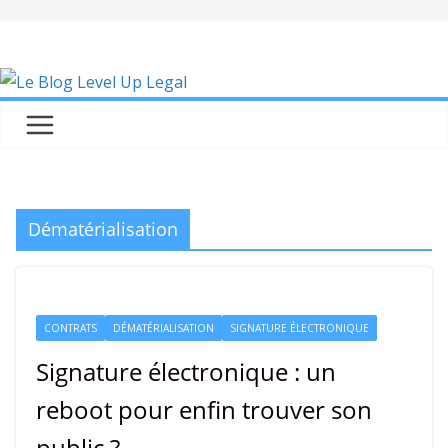
Skip
to
content
Dématérialisation
CONTRATS
DÉMATÉRIALISATION
SIGNATURE ÉLECTRONIQUE
Signature électronique : un
reboot pour enfin trouver son
public ?