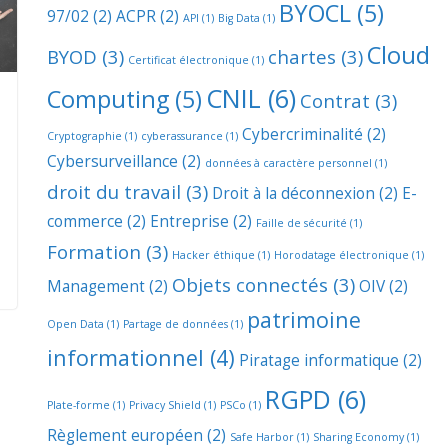
BYOCL
(5)
97/02
(2)
ACPR
(2)
API
(1)
Big Data
(1)
Cloud
BYOD
(3)
chartes
(3)
Certificat électronique
(1)
CNIL
(6)
Computing
(5)
Contrat
(3)
Cybercriminalité
(2)
Cryptographie
(1)
cyberassurance
(1)
Cybersurveillance
(2)
données à caractère personnel
(1)
droit du travail
(3)
Droit à la déconnexion
(2)
E-
commerce
(2)
Entreprise
(2)
Faille de sécurité
(1)
Formation
(3)
Hacker éthique
(1)
Horodatage électronique
(1)
Objets connectés
(3)
Management
(2)
OIV
(2)
patrimoine
Open Data
(1)
Partage de données
(1)
informationnel
(4)
Piratage informatique
(2)
RGPD
(6)
Plate-forme
(1)
Privacy Shield
(1)
PSCo
(1)
Règlement européen
(2)
Safe Harbor
(1)
Sharing Economy
(1)