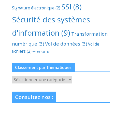
SSI
(8)
Signature électronique
(2)
Sécurité des systèmes
d'information
(9)
Transformation
numérique
(3)
Vol de données
(3)
Vol de
fichiers
(2)
white hat
(1)
Classement par thématiques
C
l
a
Consultez nos :
s
s
e