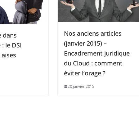
Nos anciens articles
e dans
(janvier 2015) –
 : le DSI
Encadrement juridique
 aises
du Cloud : comment
éviter l’orage ?
20 janvier 2015