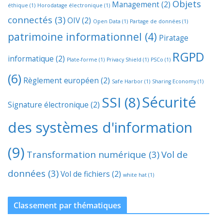
Objets
Management
(2)
éthique
(1)
Horodatage électronique
(1)
connectés
(3)
OIV
(2)
Open Data
(1)
Partage de données
(1)
patrimoine informationnel
(4)
Piratage
RGPD
informatique
(2)
Plate-forme
(1)
Privacy Shield
(1)
PSCo
(1)
(6)
Règlement européen
(2)
Safe Harbor
(1)
Sharing Economy
(1)
Sécurité
SSI
(8)
Signature électronique
(2)
des systèmes d'information
(9)
Transformation numérique
(3)
Vol de
données
(3)
Vol de fichiers
(2)
white hat
(1)
Classement par thématiques