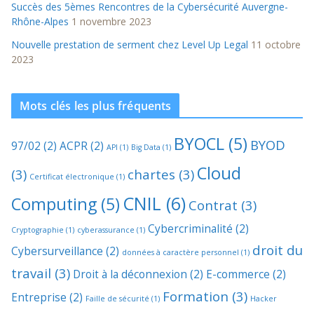
Succès des 5èmes Rencontres de la Cybersécurité Auvergne-
Rhône-Alpes
1 novembre 2023
Nouvelle prestation de serment chez Level Up Legal
11 octobre
2023
Mots clés les plus fréquents
BYOCL
(5)
BYOD
97/02
(2)
ACPR
(2)
API
(1)
Big Data
(1)
Cloud
(3)
chartes
(3)
Certificat électronique
(1)
CNIL
(6)
Computing
(5)
Contrat
(3)
Cybercriminalité
(2)
Cryptographie
(1)
cyberassurance
(1)
droit du
Cybersurveillance
(2)
données à caractère personnel
(1)
travail
(3)
Droit à la déconnexion
(2)
E-commerce
(2)
Formation
(3)
Entreprise
(2)
Faille de sécurité
(1)
Hacker