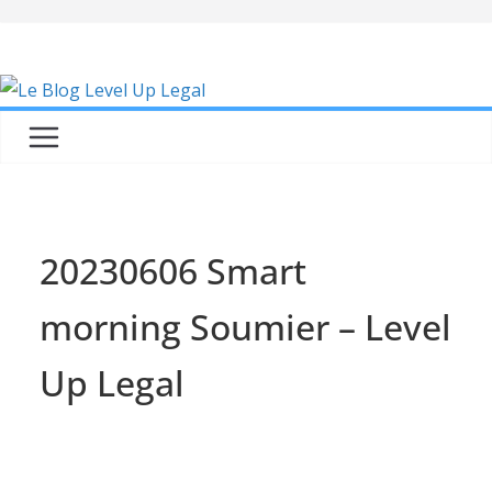
Skip
to
content
20230606 Smart
morning Soumier – Level
Up Legal