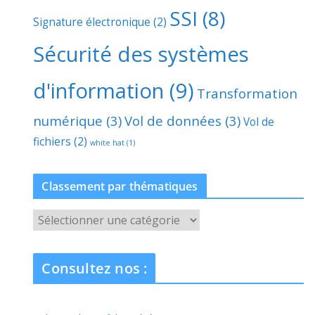
SSI
(8)
Signature électronique
(2)
Sécurité des systèmes
d'information
(9)
Transformation
numérique
(3)
Vol de données
(3)
Vol de
fichiers
(2)
white hat
(1)
Classement par thématiques
C
l
a
Consultez nos :
s
s
e