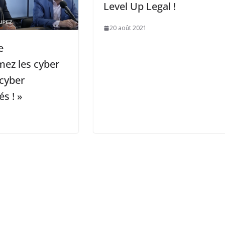
Level Up Legal !
20 août 2021
e
mez les cyber
 cyber
s ! »