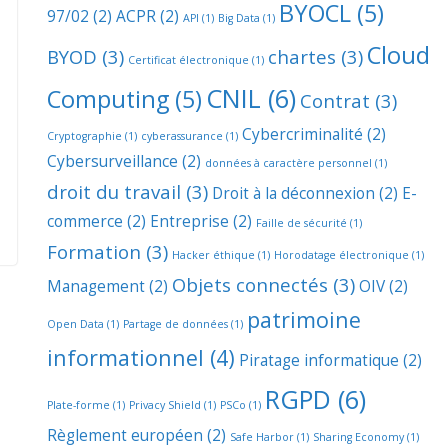
BYOCL
(5)
97/02
(2)
ACPR
(2)
API
(1)
Big Data
(1)
Cloud
BYOD
(3)
chartes
(3)
Certificat électronique
(1)
CNIL
(6)
Computing
(5)
Contrat
(3)
Cybercriminalité
(2)
Cryptographie
(1)
cyberassurance
(1)
Cybersurveillance
(2)
données à caractère personnel
(1)
droit du travail
(3)
Droit à la déconnexion
(2)
E-
commerce
(2)
Entreprise
(2)
Faille de sécurité
(1)
Formation
(3)
Hacker éthique
(1)
Horodatage électronique
(1)
Objets connectés
(3)
Management
(2)
OIV
(2)
patrimoine
Open Data
(1)
Partage de données
(1)
informationnel
(4)
Piratage informatique
(2)
RGPD
(6)
Plate-forme
(1)
Privacy Shield
(1)
PSCo
(1)
Règlement européen
(2)
Safe Harbor
(1)
Sharing Economy
(1)