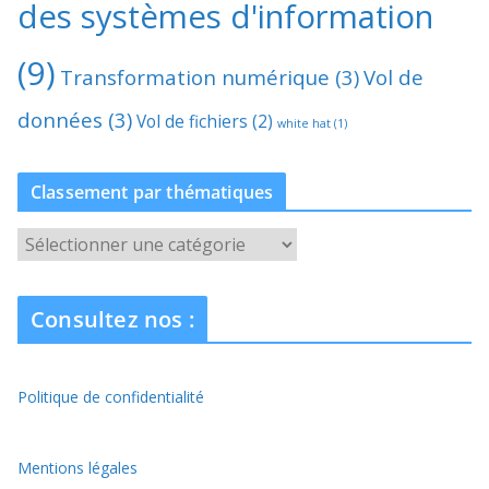
des systèmes d'information
(9)
Transformation numérique
(3)
Vol de
données
(3)
Vol de fichiers
(2)
white hat
(1)
Classement par thématiques
C
l
a
Consultez nos :
s
s
e
Politique de confidentialité
m
e
n
Mentions légales
t