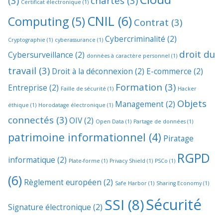
(3)
chartes
(3)
Certificat électronique
(1)
CNIL
(6)
Computing
(5)
Contrat
(3)
Cybercriminalité
(2)
Cryptographie
(1)
cyberassurance
(1)
droit du
Cybersurveillance
(2)
données à caractère personnel
(1)
travail
(3)
Droit à la déconnexion
(2)
E-commerce
(2)
Formation
(3)
Entreprise
(2)
Faille de sécurité
(1)
Hacker
Objets
Management
(2)
éthique
(1)
Horodatage électronique
(1)
connectés
(3)
OIV
(2)
Open Data
(1)
Partage de données
(1)
patrimoine informationnel
(4)
Piratage
RGPD
informatique
(2)
Plate-forme
(1)
Privacy Shield
(1)
PSCo
(1)
(6)
Règlement européen
(2)
Safe Harbor
(1)
Sharing Economy
(1)
Sécurité
SSI
(8)
Signature électronique
(2)