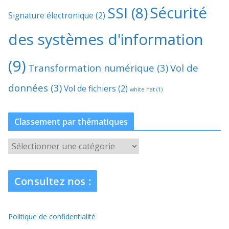
Sécurité
SSI
(8)
Signature électronique
(2)
des systèmes d'information
(9)
Transformation numérique
(3)
Vol de
données
(3)
Vol de fichiers
(2)
white hat
(1)
Classement par thématiques
C
l
a
Consultez nos :
s
s
e
Politique de confidentialité
m