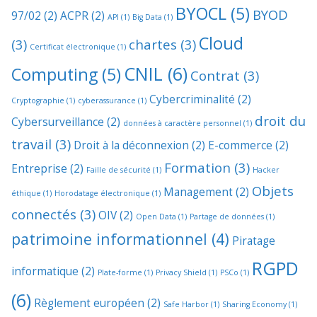
BYOCL
(5)
BYOD
97/02
(2)
ACPR
(2)
API
(1)
Big Data
(1)
Cloud
(3)
chartes
(3)
Certificat électronique
(1)
CNIL
(6)
Computing
(5)
Contrat
(3)
Cybercriminalité
(2)
Cryptographie
(1)
cyberassurance
(1)
droit du
Cybersurveillance
(2)
données à caractère personnel
(1)
travail
(3)
Droit à la déconnexion
(2)
E-commerce
(2)
Formation
(3)
Entreprise
(2)
Faille de sécurité
(1)
Hacker
Objets
Management
(2)
éthique
(1)
Horodatage électronique
(1)
connectés
(3)
OIV
(2)
Open Data
(1)
Partage de données
(1)
patrimoine informationnel
(4)
Piratage
RGPD
informatique
(2)
Plate-forme
(1)
Privacy Shield
(1)
PSCo
(1)
(6)
Règlement européen
(2)
Safe Harbor
(1)
Sharing Economy
(1)