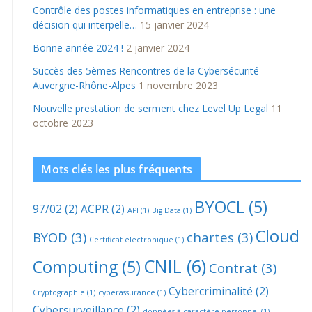
Contrôle des postes informatiques en entreprise : une
décision qui interpelle…
15 janvier 2024
Bonne année 2024 !
2 janvier 2024
Succès des 5èmes Rencontres de la Cybersécurité
Auvergne-Rhône-Alpes
1 novembre 2023
Nouvelle prestation de serment chez Level Up Legal
11
octobre 2023
Mots clés les plus fréquents
BYOCL
(5)
97/02
(2)
ACPR
(2)
API
(1)
Big Data
(1)
Cloud
BYOD
(3)
chartes
(3)
Certificat électronique
(1)
CNIL
(6)
Computing
(5)
Contrat
(3)
Cybercriminalité
(2)
Cryptographie
(1)
cyberassurance
(1)
Cybersurveillance
(2)
données à caractère personnel
(1)