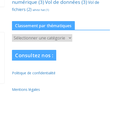
numérique
(3)
Vol de données
(3)
Vol de
fichiers
(2)
white hat
(1)
Classement par thématiques
C
l
a
Consultez nos :
s
s
e
Politique de confidentialité
m
e
n
Mentions légales
t
p
a
r