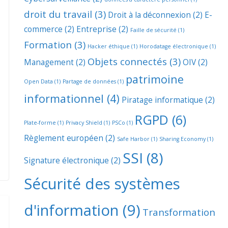
droit du travail
(3)
Droit à la déconnexion
(2)
E-
commerce
(2)
Entreprise
(2)
Faille de sécurité
(1)
Formation
(3)
Hacker éthique
(1)
Horodatage électronique
(1)
Objets connectés
(3)
Management
(2)
OIV
(2)
patrimoine
Open Data
(1)
Partage de données
(1)
informationnel
(4)
Piratage informatique
(2)
RGPD
(6)
Plate-forme
(1)
Privacy Shield
(1)
PSCo
(1)
Règlement européen
(2)
Safe Harbor
(1)
Sharing Economy
(1)
SSI
(8)
Signature électronique
(2)
Sécurité des systèmes
d'information
(9)
Transformation