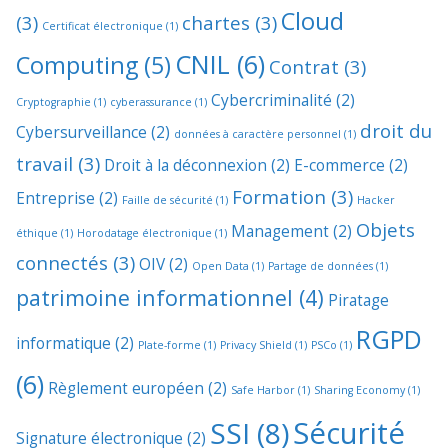
Cloud
(3)
chartes
(3)
Certificat électronique
(1)
CNIL
(6)
Computing
(5)
Contrat
(3)
Cybercriminalité
(2)
Cryptographie
(1)
cyberassurance
(1)
droit du
Cybersurveillance
(2)
données à caractère personnel
(1)
travail
(3)
Droit à la déconnexion
(2)
E-commerce
(2)
Formation
(3)
Entreprise
(2)
Faille de sécurité
(1)
Hacker
Objets
Management
(2)
éthique
(1)
Horodatage électronique
(1)
connectés
(3)
OIV
(2)
Open Data
(1)
Partage de données
(1)
patrimoine informationnel
(4)
Piratage
RGPD
informatique
(2)
Plate-forme
(1)
Privacy Shield
(1)
PSCo
(1)
(6)
Règlement européen
(2)
Safe Harbor
(1)
Sharing Economy
(1)
Sécurité
SSI
(8)
Signature électronique
(2)