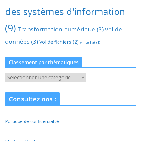
des systèmes d'information
(9)
Transformation numérique
(3)
Vol de
données
(3)
Vol de fichiers
(2)
white hat
(1)
Classement par thématiques
C
l
a
Consultez nos :
s
s
e
Politique de confidentialité
m
e
n