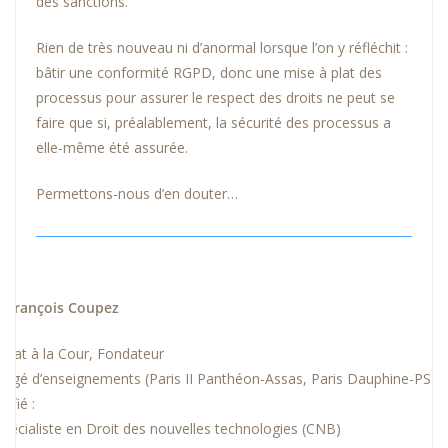
des sanctions.
Rien de très nouveau ni d’anormal lorsque l’on y réfléchit :
bâtir une conformité RGPD, donc une mise à plat des
processus pour assurer le respect des droits ne peut se
faire que si, préalablement, la sécurité des processus a
elle-même été assurée.
Permettons-nous d’en douter…
 François Coupez
ocat à la Cour, Fondateur
argé d’enseignements (Paris II Panthéon-Assas, Paris Dauphine-PSL)
tifié :
Spécialiste en Droit des nouvelles technologies (CNB)