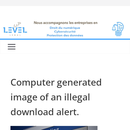
Skip
to
content
Computer generated
image of an illegal
download alert.