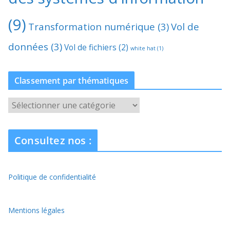
(9)
Transformation numérique
(3)
Vol de
données
(3)
Vol de fichiers
(2)
white hat
(1)
Classement par thématiques
C
l
a
Consultez nos :
s
s
e
Politique de confidentialité
m
e
n
Mentions légales
t