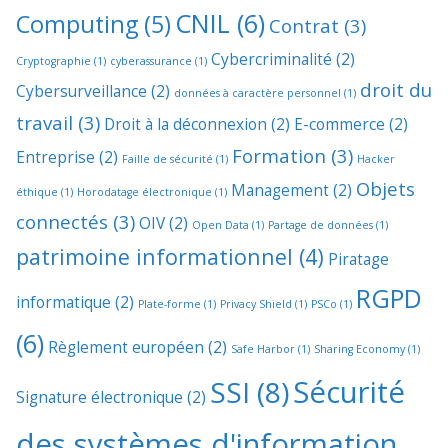
CNIL
(6)
Computing
(5)
Contrat
(3)
Cybercriminalité
(2)
Cryptographie
(1)
cyberassurance
(1)
droit du
Cybersurveillance
(2)
données à caractère personnel
(1)
travail
(3)
Droit à la déconnexion
(2)
E-commerce
(2)
Formation
(3)
Entreprise
(2)
Faille de sécurité
(1)
Hacker
Objets
Management
(2)
éthique
(1)
Horodatage électronique
(1)
connectés
(3)
OIV
(2)
Open Data
(1)
Partage de données
(1)
patrimoine informationnel
(4)
Piratage
RGPD
informatique
(2)
Plate-forme
(1)
Privacy Shield
(1)
PSCo
(1)
(6)
Règlement européen
(2)
Safe Harbor
(1)
Sharing Economy
(1)
Sécurité
SSI
(8)
Signature électronique
(2)
des systèmes d'information