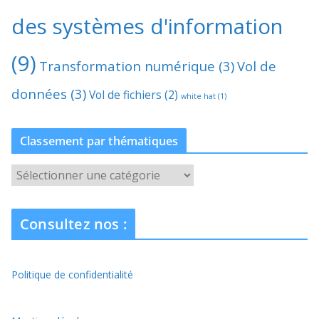
des systèmes d'information
(9)
Transformation numérique
(3)
Vol de
données
(3)
Vol de fichiers
(2)
white hat
(1)
Classement par thématiques
C
l
a
Consultez nos :
s
s
e
Politique de confidentialité
m
e
n