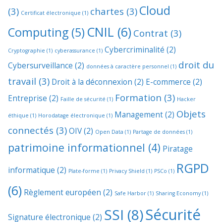
Cloud
(3)
chartes
(3)
Certificat électronique
(1)
CNIL
(6)
Computing
(5)
Contrat
(3)
Cybercriminalité
(2)
Cryptographie
(1)
cyberassurance
(1)
droit du
Cybersurveillance
(2)
données à caractère personnel
(1)
travail
(3)
Droit à la déconnexion
(2)
E-commerce
(2)
Formation
(3)
Entreprise
(2)
Faille de sécurité
(1)
Hacker
Objets
Management
(2)
éthique
(1)
Horodatage électronique
(1)
connectés
(3)
OIV
(2)
Open Data
(1)
Partage de données
(1)
patrimoine informationnel
(4)
Piratage
RGPD
informatique
(2)
Plate-forme
(1)
Privacy Shield
(1)
PSCo
(1)
(6)
Règlement européen
(2)
Safe Harbor
(1)
Sharing Economy
(1)
Sécurité
SSI
(8)
Signature électronique
(2)