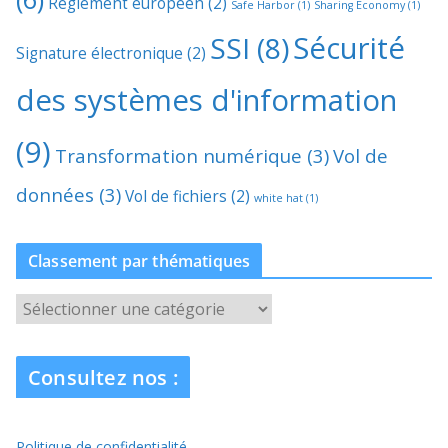
Règlement européen
(2)
Safe Harbor
(1)
Sharing Economy
(1)
Sécurité
SSI
(8)
Signature électronique
(2)
des systèmes d'information
(9)
Transformation numérique
(3)
Vol de
données
(3)
Vol de fichiers
(2)
white hat
(1)
Classement par thématiques
C
l
a
Consultez nos :
s
s
e
Politique de confidentialité