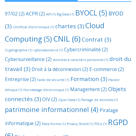
BYOCL
(5)
BYOD
97/02
(2)
ACPR
(2)
API
(1)
Big Data
(1)
Cloud
(3)
chartes
(3)
Certificat électronique
(1)
CNIL
(6)
Computing
(5)
Contrat
(3)
Cybercriminalité
(2)
Cryptographie
(1)
cyberassurance
(1)
droit du
Cybersurveillance
(2)
données à caractère personnel
(1)
travail
(3)
Droit à la déconnexion
(2)
E-commerce
(2)
Formation
(3)
Entreprise
(2)
Faille de sécurité
(1)
Hacker
Objets
Management
(2)
éthique
(1)
Horodatage électronique
(1)
connectés
(3)
OIV
(2)
Open Data
(1)
Partage de données
(1)
patrimoine informationnel
(4)
Piratage
RGPD
informatique
(2)
Plate-forme
(1)
Privacy Shield
(1)
PSCo
(1)
(6)