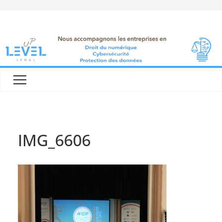
Skip
to
content
IMG_6606