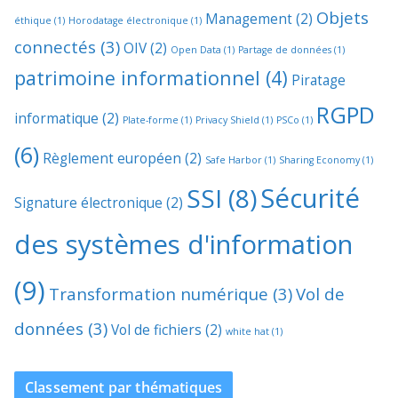
Objets
Management
(2)
éthique
(1)
Horodatage électronique
(1)
connectés
(3)
OIV
(2)
Open Data
(1)
Partage de données
(1)
patrimoine informationnel
(4)
Piratage
RGPD
informatique
(2)
Plate-forme
(1)
Privacy Shield
(1)
PSCo
(1)
(6)
Règlement européen
(2)
Safe Harbor
(1)
Sharing Economy
(1)
Sécurité
SSI
(8)
Signature électronique
(2)
des systèmes d'information
(9)
Transformation numérique
(3)
Vol de
données
(3)
Vol de fichiers
(2)
white hat
(1)
Classement par thématiques