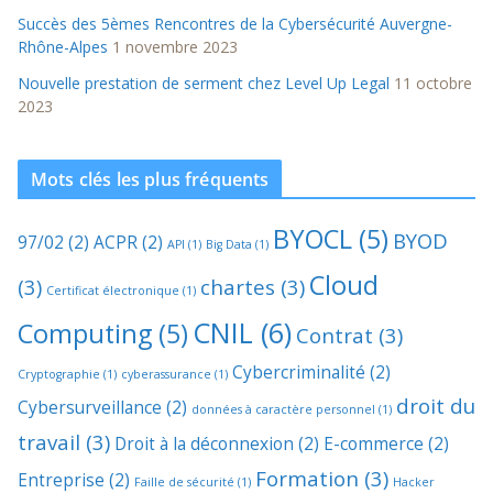
Succès des 5èmes Rencontres de la Cybersécurité Auvergne-
Rhône-Alpes
1 novembre 2023
Nouvelle prestation de serment chez Level Up Legal
11 octobre
2023
Mots clés les plus fréquents
BYOCL
(5)
BYOD
97/02
(2)
ACPR
(2)
API
(1)
Big Data
(1)
Cloud
(3)
chartes
(3)
Certificat électronique
(1)
CNIL
(6)
Computing
(5)
Contrat
(3)
Cybercriminalité
(2)
Cryptographie
(1)
cyberassurance
(1)
droit du
Cybersurveillance
(2)
données à caractère personnel
(1)
travail
(3)
Droit à la déconnexion
(2)
E-commerce
(2)
Formation
(3)
Entreprise
(2)
Faille de sécurité
(1)
Hacker