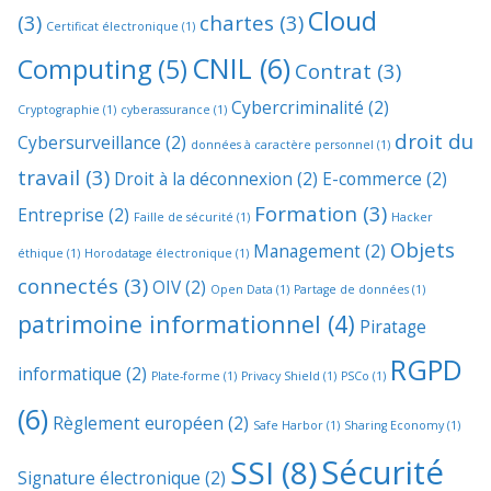
Cloud
(3)
chartes
(3)
Certificat électronique
(1)
CNIL
(6)
Computing
(5)
Contrat
(3)
Cybercriminalité
(2)
Cryptographie
(1)
cyberassurance
(1)
droit du
Cybersurveillance
(2)
données à caractère personnel
(1)
travail
(3)
Droit à la déconnexion
(2)
E-commerce
(2)
Formation
(3)
Entreprise
(2)
Faille de sécurité
(1)
Hacker
Objets
Management
(2)
éthique
(1)
Horodatage électronique
(1)
connectés
(3)
OIV
(2)
Open Data
(1)
Partage de données
(1)
patrimoine informationnel
(4)
Piratage
RGPD
informatique
(2)
Plate-forme
(1)
Privacy Shield
(1)
PSCo
(1)
(6)
Règlement européen
(2)
Safe Harbor
(1)
Sharing Economy
(1)
Sécurité
SSI
(8)
Signature électronique
(2)