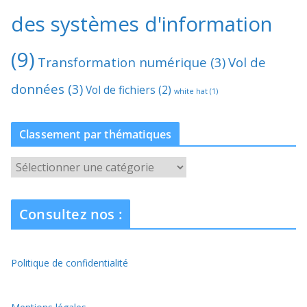
des systèmes d'information
(9)
Transformation numérique
(3)
Vol de
données
(3)
Vol de fichiers
(2)
white hat
(1)
Classement par thématiques
C
l
a
Consultez nos :
s
s
e
Politique de confidentialité
m
e
n