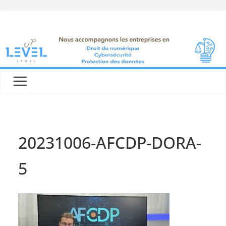
Skip
to
content
20231006-AFCDP-DORA-
5