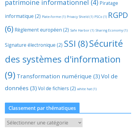
patrimoine informationnel
(4)
Piratage
RGPD
informatique
(2)
Plate-forme
(1)
Privacy Shield
(1)
PSCo
(1)
(6)
Règlement européen
(2)
Safe Harbor
(1)
Sharing Economy
(1)
Sécurité
SSI
(8)
Signature électronique
(2)
des systèmes d'information
(9)
Transformation numérique
(3)
Vol de
données
(3)
Vol de fichiers
(2)
white hat
(1)
Classement par thématiques
C
l