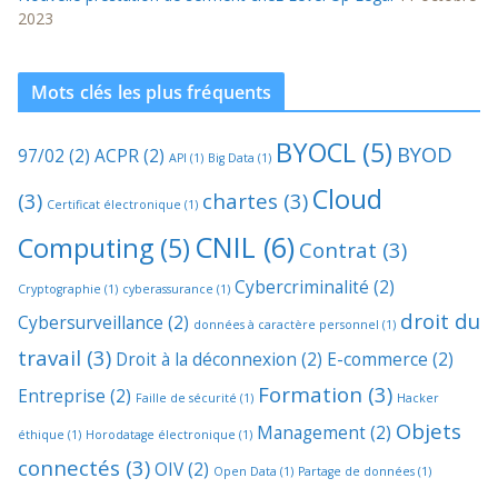
2023
Mots clés les plus fréquents
BYOCL
(5)
BYOD
97/02
(2)
ACPR
(2)
API
(1)
Big Data
(1)
Cloud
(3)
chartes
(3)
Certificat électronique
(1)
CNIL
(6)
Computing
(5)
Contrat
(3)
Cybercriminalité
(2)
Cryptographie
(1)
cyberassurance
(1)
droit du
Cybersurveillance
(2)
données à caractère personnel
(1)
travail
(3)
Droit à la déconnexion
(2)
E-commerce
(2)
Formation
(3)
Entreprise
(2)
Faille de sécurité
(1)
Hacker
Objets
Management
(2)
éthique
(1)
Horodatage électronique
(1)
connectés
(3)
OIV
(2)
Open Data
(1)
Partage de données
(1)