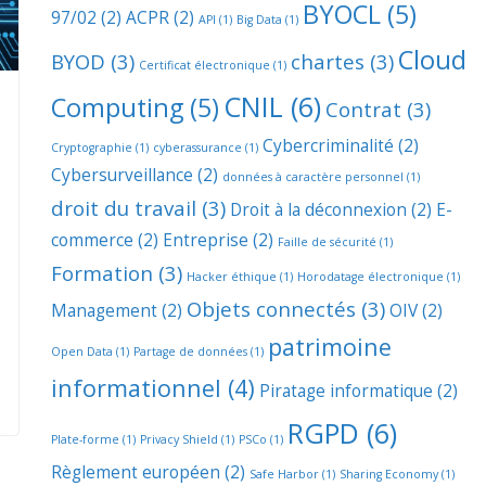
BYOCL
(5)
97/02
(2)
ACPR
(2)
API
(1)
Big Data
(1)
Cloud
BYOD
(3)
chartes
(3)
Certificat électronique
(1)
CNIL
(6)
Computing
(5)
Contrat
(3)
Cybercriminalité
(2)
Cryptographie
(1)
cyberassurance
(1)
Cybersurveillance
(2)
données à caractère personnel
(1)
droit du travail
(3)
Droit à la déconnexion
(2)
E-
commerce
(2)
Entreprise
(2)
Faille de sécurité
(1)
Formation
(3)
Hacker éthique
(1)
Horodatage électronique
(1)
Objets connectés
(3)
Management
(2)
OIV
(2)
patrimoine
Open Data
(1)
Partage de données
(1)
informationnel
(4)
Piratage informatique
(2)
RGPD
(6)
Plate-forme
(1)
Privacy Shield
(1)
PSCo
(1)
Règlement européen
(2)
Safe Harbor
(1)
Sharing Economy
(1)