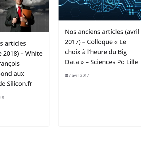
Nos anciens articles (avril
2017) – Colloque « Le
 articles
choix à l’heure du Big
 2018) – White
Data » – Sciences Po Lille
rançois
pond aux
7 avril 2017
e Silicon.fr
018