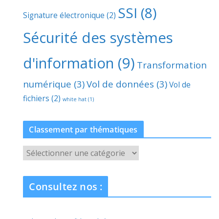
SSI
(8)
Signature électronique
(2)
Sécurité des systèmes
d'information
(9)
Transformation
numérique
(3)
Vol de données
(3)
Vol de
fichiers
(2)
white hat
(1)
Classement par thématiques
C
l
a
Consultez nos :
s
s
e