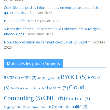
Contrôle des postes informatiques en entreprise : une décision
qui interpelle…
15 janvier 2024
Bonne année 2024 !
2 janvier 2024
Succès des 5èmes Rencontres de la Cybersécurité Auvergne-
Rhône-Alpes
1 novembre 2023
Nouvelle prestation de serment chez Level Up Legal
11 octobre
2023
Mots clés les plus fréquents
BYOCL
(5)
BYOD
97/02
(2)
ACPR
(2)
API
(1)
Big Data
(1)
Cloud
(3)
chartes
(3)
Certificat électronique
(1)
CNIL
(6)
Computing
(5)
Contrat
(3)
Cybercriminalité
(2)
Cryptographie
(1)
cyberassurance
(1)