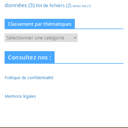
données
(3)
Vol de fichiers
(2)
white hat
(1)
Classement par thématiques
C
l
a
Consultez nos :
s
s
e
Politique de confidentialité
m
e
n
Mentions légales
t
p
a
r