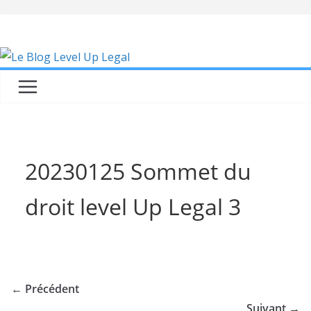
Skip
to
content
20230125 Sommet du
droit level Up Legal 3
← Précédent
Suivant →