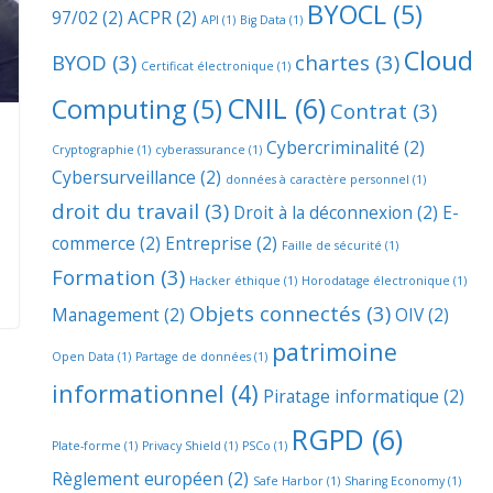
BYOCL
(5)
97/02
(2)
ACPR
(2)
API
(1)
Big Data
(1)
Cloud
BYOD
(3)
chartes
(3)
Certificat électronique
(1)
CNIL
(6)
Computing
(5)
Contrat
(3)
Cybercriminalité
(2)
Cryptographie
(1)
cyberassurance
(1)
Cybersurveillance
(2)
données à caractère personnel
(1)
droit du travail
(3)
Droit à la déconnexion
(2)
E-
commerce
(2)
Entreprise
(2)
Faille de sécurité
(1)
Formation
(3)
Hacker éthique
(1)
Horodatage électronique
(1)
Objets connectés
(3)
Management
(2)
OIV
(2)
patrimoine
Open Data
(1)
Partage de données
(1)
informationnel
(4)
Piratage informatique
(2)
RGPD
(6)
Plate-forme
(1)
Privacy Shield
(1)
PSCo
(1)
Règlement européen
(2)
Safe Harbor
(1)
Sharing Economy
(1)