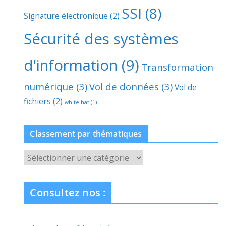
SSI
(8)
Signature électronique
(2)
Sécurité des systèmes
d'information
(9)
Transformation
numérique
(3)
Vol de données
(3)
Vol de
fichiers
(2)
white hat
(1)
Classement par thématiques
C
l
a
Consultez nos :
s
s
e