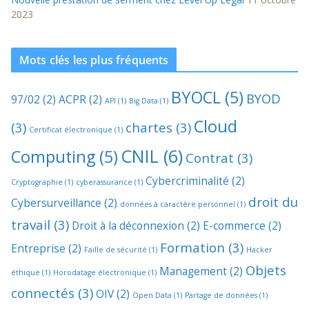
2023
Mots clés les plus fréquents
BYOCL
(5)
BYOD
97/02
(2)
ACPR
(2)
API
(1)
Big Data
(1)
Cloud
(3)
chartes
(3)
Certificat électronique
(1)
CNIL
(6)
Computing
(5)
Contrat
(3)
Cybercriminalité
(2)
Cryptographie
(1)
cyberassurance
(1)
droit du
Cybersurveillance
(2)
données à caractère personnel
(1)
travail
(3)
Droit à la déconnexion
(2)
E-commerce
(2)
Formation
(3)
Entreprise
(2)
Faille de sécurité
(1)
Hacker
Objets
Management
(2)
éthique
(1)
Horodatage électronique
(1)
connectés
(3)
OIV
(2)
Open Data
(1)
Partage de données
(1)