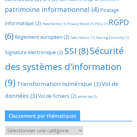
patrimoine informationnel
(4)
Piratage
RGPD
informatique
(2)
Plate-forme
(1)
Privacy Shield
(1)
PSCo
(1)
(6)
Règlement européen
(2)
Safe Harbor
(1)
Sharing Economy
(1)
Sécurité
SSI
(8)
Signature électronique
(2)
des systèmes d'information
(9)
Transformation numérique
(3)
Vol de
données
(3)
Vol de fichiers
(2)
white hat
(1)
Classement par thématiques
C