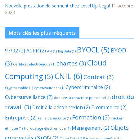
Nouvelle prestation de serment chez Level Up Legal
11 octobre
2023
Mots clés les plus fréquents
BYOCL
(5)
BYOD
97/02
(2)
ACPR
(2)
API
(1)
Big Data
(1)
Cloud
(3)
chartes
(3)
Certificat électronique
(1)
CNIL
(6)
Computing
(5)
Contrat
(3)
Cybercriminalité
(2)
Cryptographie
(1)
cyberassurance
(1)
droit du
Cybersurveillance
(2)
données à caractère personnel
(1)
travail
(3)
Droit à la déconnexion
(2)
E-commerce
(2)
Formation
(3)
Entreprise
(2)
Faille de sécurité
(1)
Hacker
Objets
Management
(2)
éthique
(1)
Horodatage électronique
(1)
connectés
(3)
OIV
(2)
Open Data
(1)
Partage de données
(1)