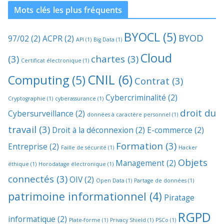
Mots clés les plus fréquents
BYOCL
(5)
BYOD
97/02
(2)
ACPR
(2)
API
(1)
Big Data
(1)
Cloud
(3)
chartes
(3)
Certificat électronique
(1)
CNIL
(6)
Computing
(5)
Contrat
(3)
Cybercriminalité
(2)
Cryptographie
(1)
cyberassurance
(1)
droit du
Cybersurveillance
(2)
données à caractère personnel
(1)
travail
(3)
Droit à la déconnexion
(2)
E-commerce
(2)
Formation
(3)
Entreprise
(2)
Faille de sécurité
(1)
Hacker
Objets
Management
(2)
éthique
(1)
Horodatage électronique
(1)
connectés
(3)
OIV
(2)
Open Data
(1)
Partage de données
(1)
patrimoine informationnel
(4)
Piratage
RGPD
informatique
(2)
Plate-forme
(1)
Privacy Shield
(1)
PSCo
(1)