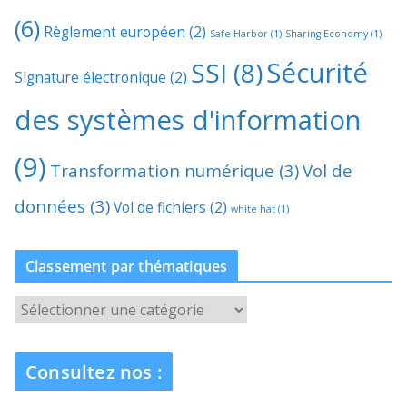
(6)
Règlement européen
(2)
Safe Harbor
(1)
Sharing Economy
(1)
Sécurité
SSI
(8)
Signature électronique
(2)
des systèmes d'information
(9)
Transformation numérique
(3)
Vol de
données
(3)
Vol de fichiers
(2)
white hat
(1)
Classement par thématiques
C
l
a
Consultez nos :
s
s