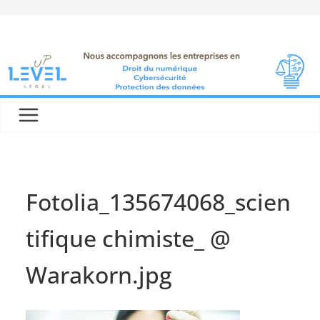
Skip
to
content
Fotolia_135674068_scien
tifique chimiste_ @
Warakorn.jpg