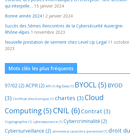
qui interpelle…
15 janvier 2024
Bonne année 2024 !
2 janvier 2024
Succès des 5èmes Rencontres de la Cybersécurité Auvergne-
Rhône-Alpes
1 novembre 2023
Nouvelle prestation de serment chez Level Up Legal
11 octobre
2023
Mots clés les plus fréquents
BYOCL
(5)
BYOD
97/02
(2)
ACPR
(2)
API
(1)
Big Data
(1)
Cloud
(3)
chartes
(3)
Certificat électronique
(1)
CNIL
(6)
Computing
(5)
Contrat
(3)
Cybercriminalité
(2)
Cryptographie
(1)
cyberassurance
(1)
droit du
Cybersurveillance
(2)
données à caractère personnel
(1)