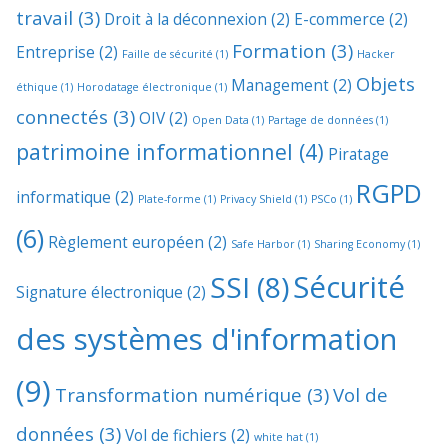
travail
(3)
Droit à la déconnexion
(2)
E-commerce
(2)
Formation
(3)
Entreprise
(2)
Faille de sécurité
(1)
Hacker
Objets
Management
(2)
éthique
(1)
Horodatage électronique
(1)
connectés
(3)
OIV
(2)
Open Data
(1)
Partage de données
(1)
patrimoine informationnel
(4)
Piratage
RGPD
informatique
(2)
Plate-forme
(1)
Privacy Shield
(1)
PSCo
(1)
(6)
Règlement européen
(2)
Safe Harbor
(1)
Sharing Economy
(1)
Sécurité
SSI
(8)
Signature électronique
(2)
des systèmes d'information
(9)
Transformation numérique
(3)
Vol de
données
(3)
Vol de fichiers
(2)
white hat
(1)