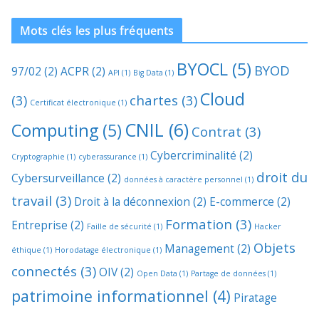
Mots clés les plus fréquents
BYOCL
(5)
BYOD
97/02
(2)
ACPR
(2)
API
(1)
Big Data
(1)
Cloud
(3)
chartes
(3)
Certificat électronique
(1)
CNIL
(6)
Computing
(5)
Contrat
(3)
Cybercriminalité
(2)
Cryptographie
(1)
cyberassurance
(1)
droit du
Cybersurveillance
(2)
données à caractère personnel
(1)
travail
(3)
Droit à la déconnexion
(2)
E-commerce
(2)
Formation
(3)
Entreprise
(2)
Faille de sécurité
(1)
Hacker
Objets
Management
(2)
éthique
(1)
Horodatage électronique
(1)
connectés
(3)
OIV
(2)
Open Data
(1)
Partage de données
(1)
patrimoine informationnel
(4)
Piratage