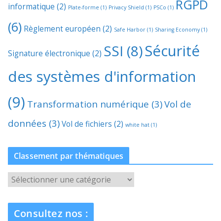
RGPD
informatique
(2)
Plate-forme
(1)
Privacy Shield
(1)
PSCo
(1)
(6)
Règlement européen
(2)
Safe Harbor
(1)
Sharing Economy
(1)
Sécurité
SSI
(8)
Signature électronique
(2)
des systèmes d'information
(9)
Transformation numérique
(3)
Vol de
données
(3)
Vol de fichiers
(2)
white hat
(1)
Classement par thématiques
C
l
a
Consultez nos :
s