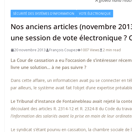
A gloved hand reach
SÉCURITÉ DES SYSTÈMES D'INFORMATION
VOTE ÉLECTRONIQUE
Nos anciens articles (novembre 201
une session de vote électronique ? C
20 novembre 2013
François Coupez
1007 Views
2 min read
La Cour de cassation a eu l’occasion de s’intéresser réc
livre une solution… à ne pas suivre ?
Dans cette affaire, un informaticien avait pu se connecter en t
par ailleurs, le système avait fait l’objet d’une expertise préala
Le Tribunal d’instance de Fontainebleau avait rejeté la conte
découlant des articles R. 2314-12 et R. 2324-8 du Code du trava
l’information des salariés avant la prise en main de leur ordinate
Le syndicat s’étant pourvu en cassation, la chambre sociale d