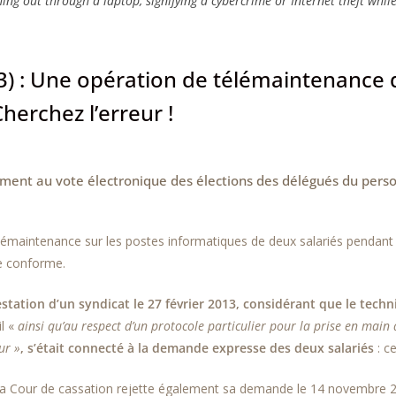
ing out through a laptop, signifying a cybercrime or Internet theft whil
3) : Une opération de télémaintenance
herchez l’erreur !
emment au vote électronique des élections des délégués du pers
élémaintenance sur les postes informatiques de deux salariés pendant
ble conforme.
station d’un syndicat le 27 février 2013, considérant que le techn
il «
ainsi qu’au respect d’un protocole particulier pour la prise en mai
ur »
, s’était connecté à la demande expresse des deux salariés
: ce
e la Cour de cassation rejette également sa demande le 14 novembre 